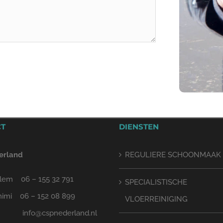
CT
DIENSTEN
erland
REGULIERE SCHOONMAAK
lem 06 – 155 32 791
SPECIALISTISCHE
himi 06 – 152 08 899
VLOERREINIGING
 info@cspnederland.nl