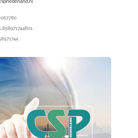
cspnederland.nl
2067780
858971744B01
971744