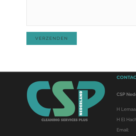
CONTA
CSP Ned
H Lemaa
H El Hac
Email: