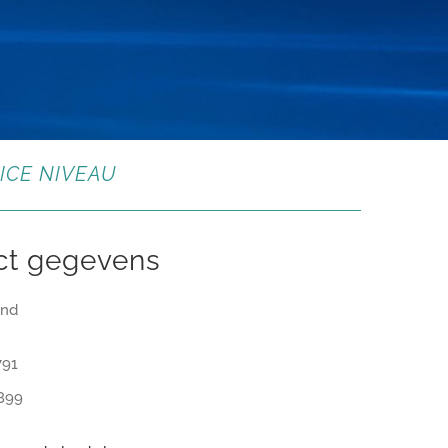
ICE NIVEAU
ct gegevens
and
791
 899